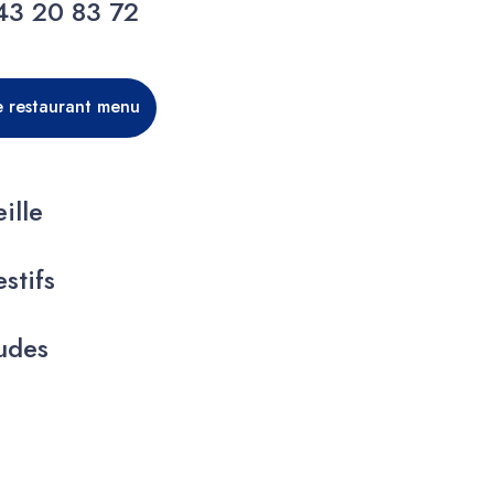
43 20 83 72
 restaurant menu
ille
stifs
udes