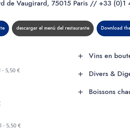
d de Vaugirard, 75015 Paris //
+33 (0)1 
rte
descargar el menú del restaurante
Download the
Vins en boute
- 5,50 €
Divers & Dige
Boissons cha
€
 - 5,50 €